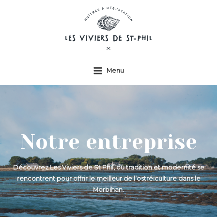
Aller
au
contenu
Menu
Main
Menu
Notre entreprise
Découvrez Les Viviers de St Phil, où tradition et modernité se
rencontrent pour offrir le meilleur de l’ostréiculture dans le
Morbihan.